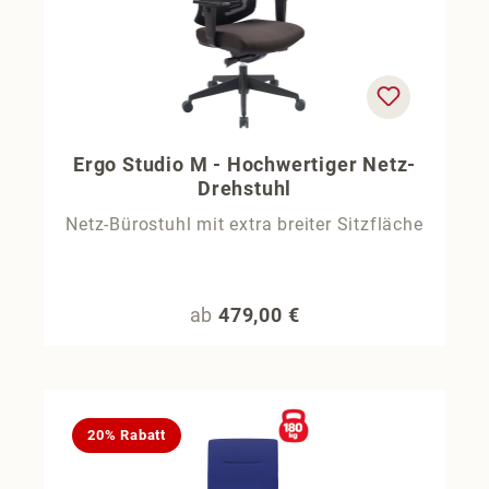
Ergo Studio M - Hochwertiger Netz-
Drehstuhl
Netz-Bürostuhl mit extra breiter Sitzfläche
Regulärer Preis:
ab
479,00 €
20% Rabatt