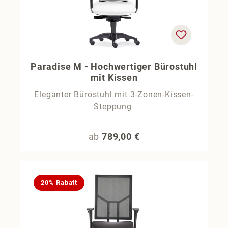
Paradise M - Hochwertiger Bürostuhl
mit Kissen
Eleganter Bürostuhl mit 3-Zonen-Kissen-
Steppung
Regulärer Preis:
ab
789,00 €
20% Rabatt