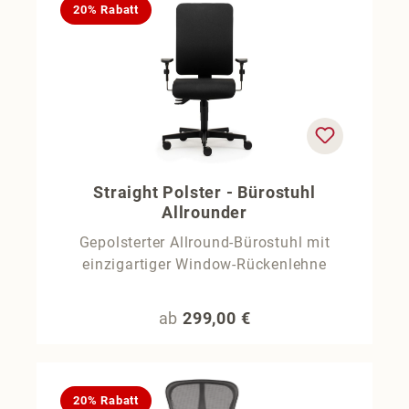
20% Rabatt
Straight Polster - Bürostuhl
Allrounder
Gepolsterter Allround-Bürostuhl mit
einzigartiger Window-Rückenlehne
Regulärer Preis:
ab
299,00 €
20% Rabatt