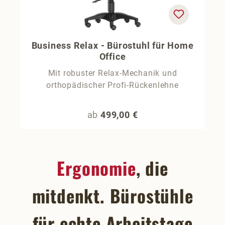
Business Relax - Bürostuhl für Home
Office
Mit robuster Relax-Mechanik und
orthopädischer Profi-Rückenlehne
Regulärer Preis:
ab
499,00 €
Ergonomie
, die
mitdenkt. Bürostühle
für echte Arbeitstage