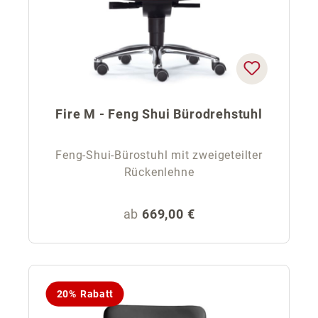
Fire M - Feng Shui Bürodrehstuhl
Feng-Shui-Bürostuhl mit zweigeteilter
Rückenlehne
Regulärer Preis:
ab
669,00 €
20% Rabatt