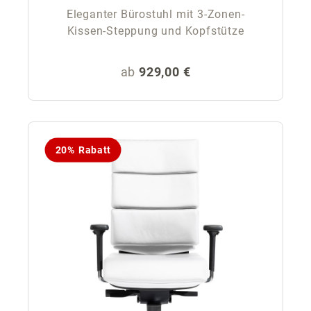
Eleganter Bürostuhl mit 3-Zonen-
Kissen-Steppung und Kopfstütze
Regulärer Preis:
ab
929,00 €
20% Rabatt