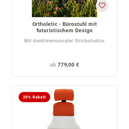
Ortholetic - Bürostuhl mit
futuristischem Design
Mit dreidimensionaler Strickstruktur
Regulärer Preis:
ab
779,00 €
20% Rabatt