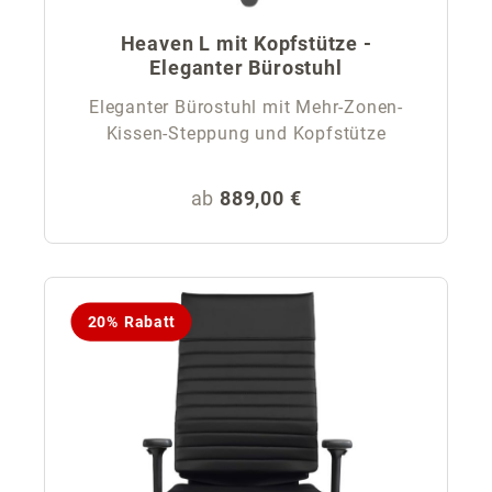
Heaven L mit Kopfstütze -
Eleganter Bürostuhl
Eleganter Bürostuhl mit Mehr-Zonen-
Kissen-Steppung und Kopfstütze
Regulärer Preis:
ab
889,00 €
20% Rabatt