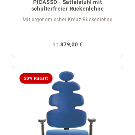
PICASSO - Sattelstuhl mit
schulterfreier Rückenlehne
Mit ergonomischer Kreuz-Rückenlehne
Regulärer Preis:
ab
879,00 €
20% Rabatt