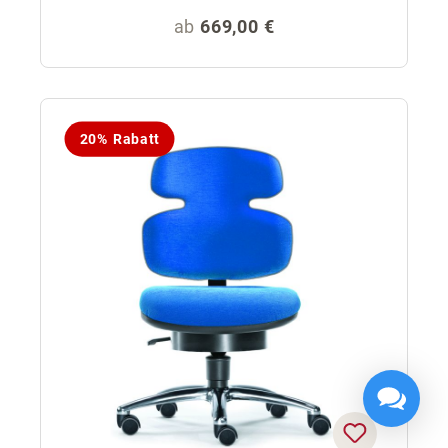
Regulärer Preis:
ab
669,00 €
20% Rabatt