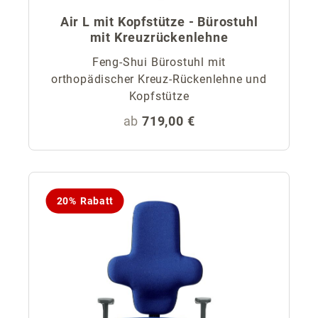
Air L mit Kopfstütze - Bürostuhl
mit Kreuzrückenlehne
Feng-Shui Bürostuhl mit
orthopädischer Kreuz-Rückenlehne und
Kopfstütze
Regulärer Preis:
ab
719,00 €
20% Rabatt