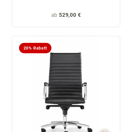
Regulärer Preis:
ab
529,00 €
20% Rabatt