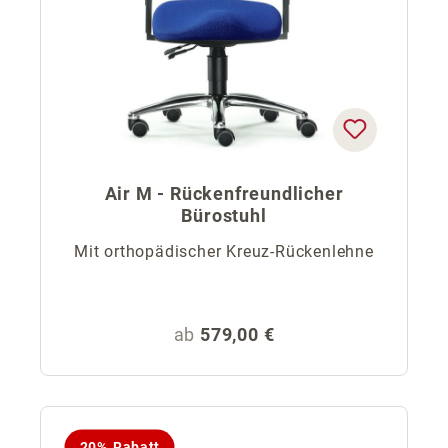
Air M - Rückenfreundlicher
Bürostuhl
Mit orthopädischer Kreuz-Rückenlehne
Regulärer Preis:
ab
579,00 €
20% Rabatt