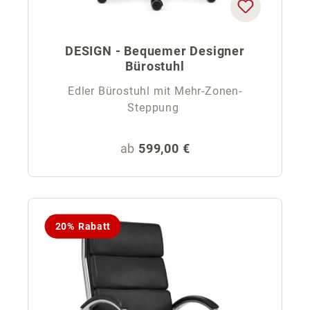
DESIGN - Bequemer Designer
Bürostuhl
Edler Bürostuhl mit Mehr-Zonen-
Steppung
Regulärer Preis:
ab
599,00 €
20% Rabatt