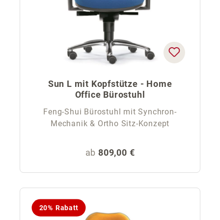
Sun L mit Kopfstütze - Home
Office Bürostuhl
Feng-Shui Bürostuhl mit Synchron-
Mechanik & Ortho Sitz-Konzept
Regulärer Preis:
ab
809,00 €
20% Rabatt