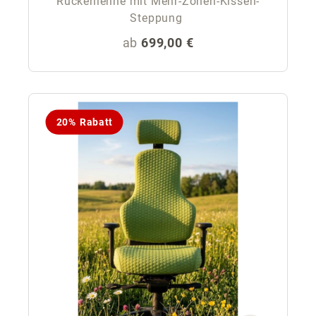
Rückenlehne mit Mehr-Zonen-Kissen-
Steppung
Regulärer Preis:
ab
699,00 €
20% Rabatt