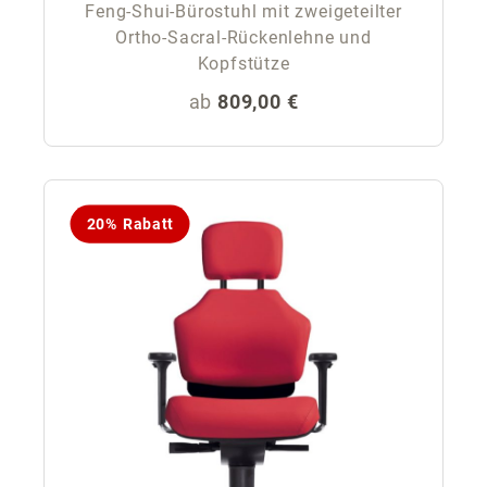
Feng-Shui-Bürostuhl mit zweigeteilter
Ortho-Sacral-Rückenlehne und
Kopfstütze
Regulärer Preis:
ab
809,00 €
20% Rabatt