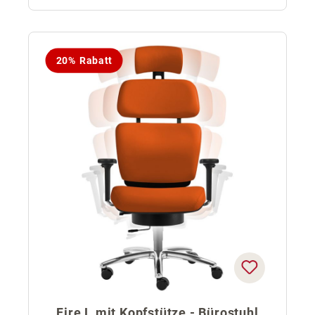
20% Rabatt
Fire L mit Kopfstütze - Bürostuhl