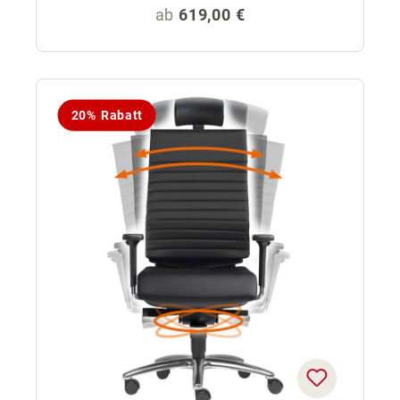
Regulärer Preis:
ab
619,00 €
20% Rabatt