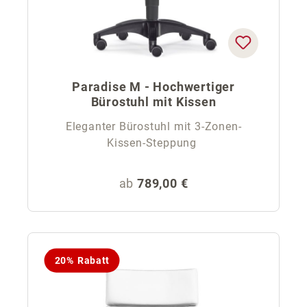
Paradise M - Hochwertiger
Bürostuhl mit Kissen
Eleganter Bürostuhl mit 3-Zonen-
Kissen-Steppung
Regulärer Preis:
ab
789,00 €
20% Rabatt