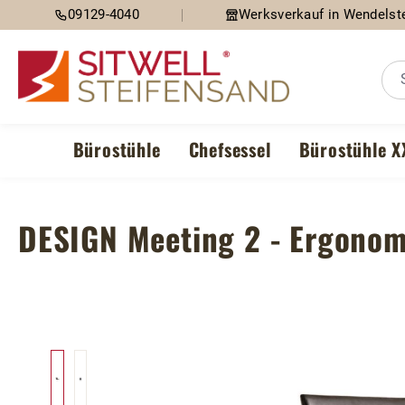
09129-4040
Werksverkauf in Wendelste
m Hauptinhalt springen
Zur Suche springen
Zur Hauptnavigation springen
Bürostühle
Chefsessel
Bürostühle X
DESIGN Meeting 2 - Ergonom
Bildergalerie überspringen