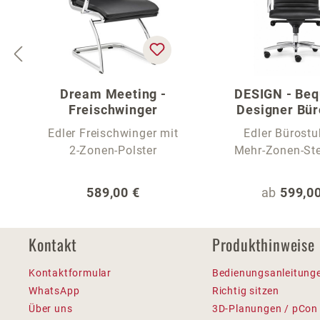
Dream Meeting -
DESIGN - Be
Freischwinger
Designer Bür
Edler Freischwinger mit
Edler Bürostu
2-Zonen-Polster
Mehr-Zonen-S
Regulärer Preis:
Regulärer
589,00 €
ab
599,00
Kontakt
Produkthinweise
Kontaktformular
Bedienungsanleitung
WhatsApp
Richtig sitzen
Über uns
3D-Planungen / pCon