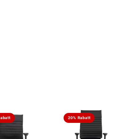
abatt
20% Rabatt