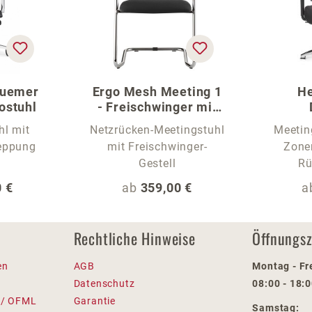
quemer
Ergo Mesh Meeting 1
He
ostuhl
- Freischwinger mit
Netzrücken
Me
hl mit
Netzrücken-Meetingstuhl
Meetin
teppung
mit Freischwinger-
Zone
Gestell
Rü
 Preis:
Regulärer Preis:
R
 €
ab
359,00 €
a
Rechtliche Hinweise
Öffnungsz
en
AGB
Montag - Fr
Datenschutz
08:00 - 18:
 / OFML
Garantie
Samstag: