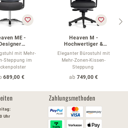
aven ME -
Heaven M -
Designer
Hochwertiger &
etingstuhl
stylischer Bürostuhl
gstuhl mit Mehr-
Eleganter Bürostuhl mit
n-Steppung im
Mehr-Zonen-Kissen-
ckenpolster
Steppung
egulärer Preis:
Regulärer Preis:
b
689,00 €
ab
749,00 €
eiten
Zahlungsmethoden
eitag:
00 Uhr