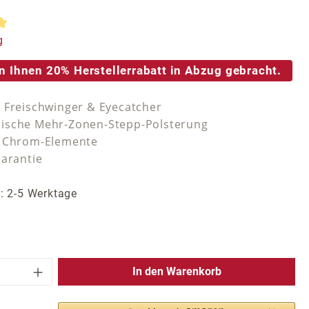
tliche Bewertung von 5 von 5 Sternen
g
n Ihnen 20% Herstellerrabatt in Abzug gebracht.
 Freischwinger & Eyecatcher
ische Mehr-Zonen-Stepp-Polsterung
e Chrom-Elemente
Garantie
t: 2-5 Werktage
 Anzahl: Gib den gewünschten Wert ein 
In den Warenkorb