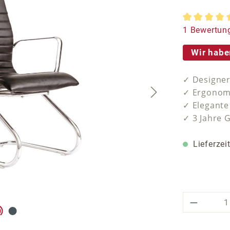
Durchschnit
1 Bewertun
Wir habe
✓ Designer
✓ Ergonom
✓ Elegant
✓ 3 Jahre 
Lieferzei
Produkt