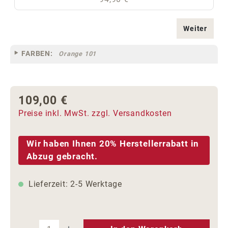
Weiter
FARBEN:
Orange 101
109,00 €
Regulärer Preis:
Preise inkl. MwSt. zzgl. Versandkosten
Wir haben Ihnen 20% Herstellerrabatt in
Abzug gebracht.
Lieferzeit: 2-5 Werktage
Produkt Anzahl: Gib den gewünschten We