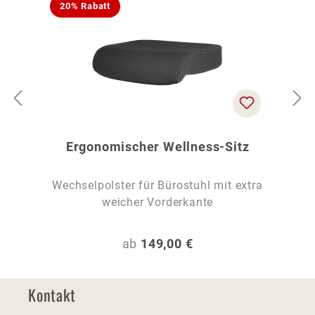
20% Rabatt
Ergonomischer Wellness-Sitz
Wechselpolster für Bürostuhl mit extra
weicher Vorderkante
Regulärer Preis:
ab
149,00 €
Kontakt