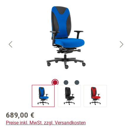
Bildergalerie überspringen
689,00 €
Regulärer Preis:
Preise inkl. MwSt. zzgl. Versandkosten