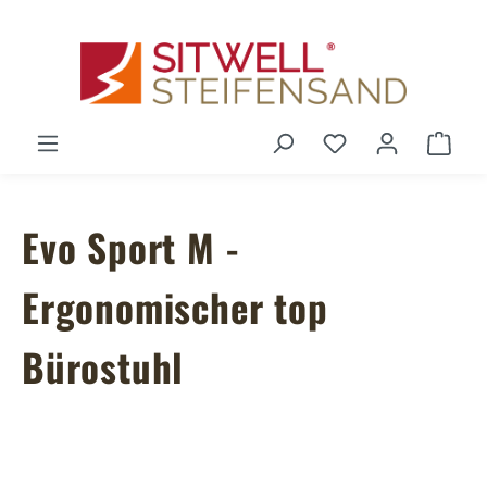
Zum Hauptinhalt springen
Du hast 0 Produ
Ware
Evo Sport M -
Ergonomischer top
Bürostuhl