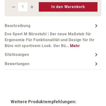
Produkt Anzahl: Gib den gewünschten We
In den Warenkorb
Beschreibung
Evo Sport M Bürostuhl | Der neue Maßstab für
Ergonomie Für Funktionalität und Design für Ihr
Büro mit sportivem Look. Der Bü…
Mehr
Sitzlösungen
Bewertungen
Produktgalerie überspringen
Weitere Produktempfehlungen: