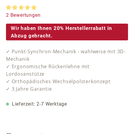
Durchschnittliche Bewertung von 5 von 5 Sternen
2 Bewertungen
Wir haben Ihnen 20% Herstellerrabatt in
Abzug gebracht.
✓ Punkt-Synchron-Mechanik - wahlweise mit 3D-
Mechanik
✓ Ergonomische Rückenlehne mit
Lordosenstütze
✓ Orthopädisches Wechselpolsterkonzept
✓ 3 Jahre Garantie
Lieferzeit: 2-7 Werktage