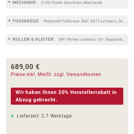
MECHANIK:
C120 Punkt Synchron-Mechanik
FUSSKREUZ:
Polyamid Fußkreuz RAL 9011 schwarz [44]
ROLLEN & GLEITER:
DR1 Rollen schwarz für Teppichböden [10]
689,00 €
Regulärer Preis:
Preise inkl. MwSt. zzgl. Versandkosten
Wir haben Ihnen 20% Herstellerrabatt in
Abzug gebracht.
Lieferzeit: 2-7 Werktage