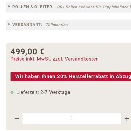
ROLLEN & GLEITER:
DR1 Rollen schwarz für Teppichböden [
VERSANDART:
Teilmontiert
499,00 €
Regulärer Preis:
Preise inkl. MwSt. zzgl. Versandkosten
Wir haben Ihnen 20% Herstellerrabatt in Abzug
Lieferzeit: 2-7 Werktage
Produkt Anzahl: Gib den gewünschte