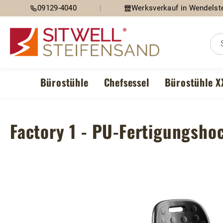
09129-4040
Werksverkauf in Wendelste
m Hauptinhalt springen
Zur Suche springen
Zur Hauptnavigation springen
Bürostühle
Chefsessel
Bürostühle X
Factory 1 - PU-Fertigungsho
Bildergalerie überspringen