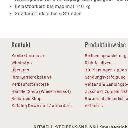
Belastbarkeit: bis maximal 140 kg
Sitzdauer: ideal bis 6 Stunden
Kontakt
Produkthinweise
Kontaktformular
Bedienungsanleitung
WhatsApp
Richtig sitzen
Über uns
3D-Planungen / pCon
Ihre Karriere bei uns
Sendungsverfolgung
Verkaufsstandorte
Versand & Zahlungsb
Händler Shop (Wiederverkauf)
Zuschuss zum Bürost
Behörden Shop
Bürostuhl steuerlich 
Katalog Download / anfordern
Aktuelles
SITWELL STEIFENSAND AG | Sperbersloher