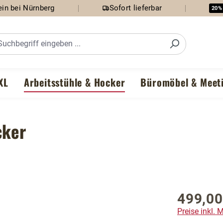
in bei Nürnberg
Sofort lieferbar
20%
XL
Arbeitsstühle & Hocker
Büromöbel & Meet
cker
499,00
Regulärer P
Preise inkl.