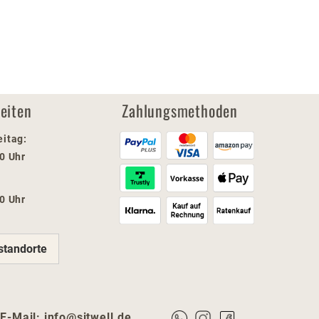
eiten
Zahlungsmethoden
eitag:
00 Uhr
00 Uhr
standorte
 E-Mail:
info@sitwell.de