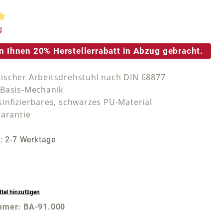
tliche Bewertung von 5 von 5 Sternen
g
n Ihnen 20% Herstellerrabatt in Abzug gebracht.
scher Arbeitsdrehstuhl nach DIN 68877
Basis-Mechanik
infizierbares, schwarzes PU-Material
Garantie
t: 2-7 Werktage
tel hinzufügen
mmer:
BA-91.000