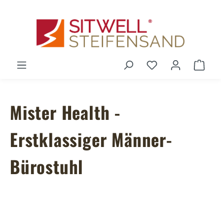
Zum Hauptinhalt springen
Du hast 0 Produ
Ware
Mister Health -
Erstklassiger Männer-
Bürostuhl