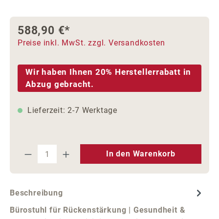
588,90 €*
Preise inkl. MwSt. zzgl. Versandkosten
Wir haben Ihnen 20% Herstellerrabatt in
Abzug gebracht.
Lieferzeit: 2-7 Werktage
Produkt Anzahl: Gib den gewünschten We
In den Warenkorb
Beschreibung
Bürostuhl für Rückenstärkung | Gesundheit &