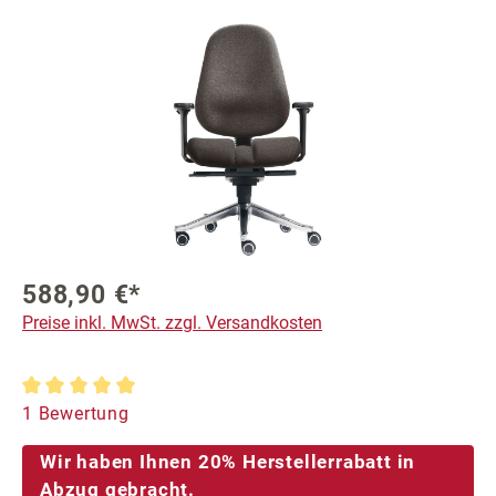
Bildergalerie überspringen
588,90 €*
Preise inkl. MwSt. zzgl. Versandkosten
Durchschnittliche Bewertung von 5 von 5 Sternen
1 Bewertung
Wir haben Ihnen 20% Herstellerrabatt in
Abzug gebracht.