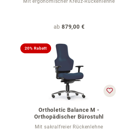
Mit ergonomischer Kreuz-Rückenlehne
Regulärer Preis:
ab
879,00 €
20% Rabatt
Ortholetic Balance M -
Orthopädischer Bürostuhl
Mit sakralfreier Rückenlehne