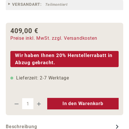
VERSANDART:
Teilmontiert
409,00 €
Regulärer Preis:
Preise inkl. MwSt. zzgl. Versandkosten
Wir haben Ihnen 20% Herstellerrabatt in
Abzug gebracht.
Lieferzeit: 2-7 Werktage
Produkt Anzahl: Gib den gewünschten We
In den Warenkorb
Beschreibung