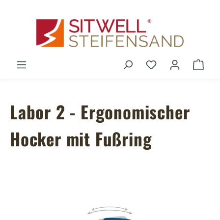
Zum Hauptinhalt springen
Du hast 0 Produ
Ware
Labor 2 - Ergonomischer
Hocker mit Fußring
Bildergalerie überspringen