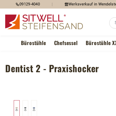
09129-4040
Werksverkauf in Wendelste
m Hauptinhalt springen
Zur Suche springen
Zur Hauptnavigation springen
Bürostühle
Chefsessel
Bürostühle X
Dentist 2 - Praxishocker
Bildergalerie überspringen