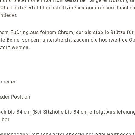
t und bietet hohen Komfort selbst bei längerer Nutzung 
 Oberfläche erfüllt höchste Hygienestandards und lässt sic
htleder.
m Fußring aus feinem Chrom, der als stabile Stütze für di
die Beine, sondern unterstreicht zudem die hochwertige 
tellt werden.
rbeiten
eder Position
ch bis 84 cm (Bei Sitzhöhe bis 84 cm erfolgt Auslieferung
lbar
ppichböden (mit schwarzer Abdeckung) oder Hartböden (m