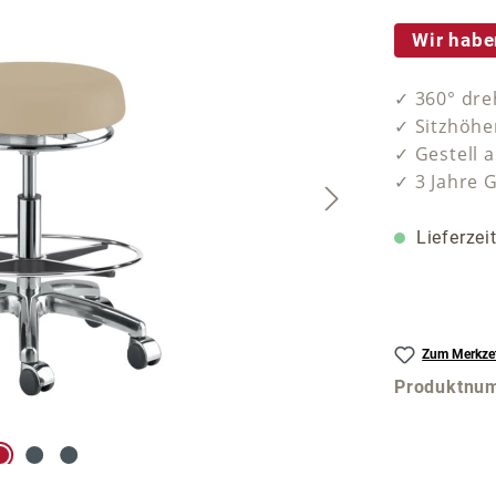
Wir habe
✓ 360° dre
✓ Sitzhöhe
✓ Gestell 
✓ 3 Jahre 
Lieferzei
Zum Merkzet
Produktnu