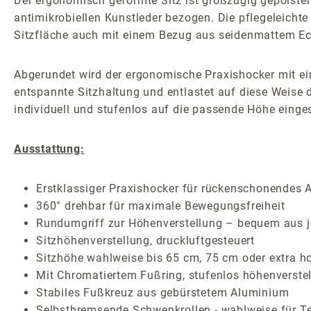
Der ergonomisch geformte Sitz ist großzügig gepolster
antimikrobiellen Kunstleder bezogen. Die pflegeleichte
Sitzfläche auch mit einem Bezug aus seidenmattem Ec
Abgerundet wird der ergonomische Praxishocker mit eine
entspannte Sitzhaltung und entlastet auf diese Weise 
individuell und stufenlos auf die passende Höhe einges
Ausstattung:
Erstklassiger Praxishocker für rückenschonendes A
360° drehbar für maximale Bewegungsfreiheit
Rundumgriff zur Höhenverstellung – bequem aus j
Sitzhöhenverstellung, druckluftgesteuert
Sitzhöhe wahlweise bis 65 cm, 75 cm oder extra ho
Mit Chromatiertem Fußring, stufenlos höhenverstel
Stabiles Fußkreuz aus gebürstetem Aluminium
Selbstbremsende Schwenkrollen - wahlweise für Te