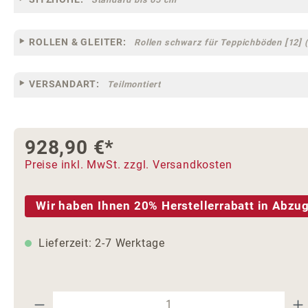
ROLLEN & GLEITER:
Rollen schwarz für Teppichböden [12] (
VERSANDART:
Teilmontiert
928,90 €*
Preise inkl. MwSt. zzgl. Versandkosten
Wir haben Ihnen 20% Herstellerrabatt in Abzug
Lieferzeit: 2-7 Werktage
Produkt Anzahl: Gib den gewünschte