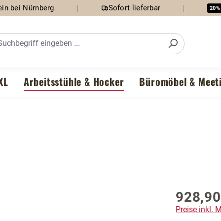
in bei Nürnberg
Sofort lieferbar
20%
XL
Arbeitsstühle & Hocker
Büromöbel & Meet
928,90
Preise inkl.