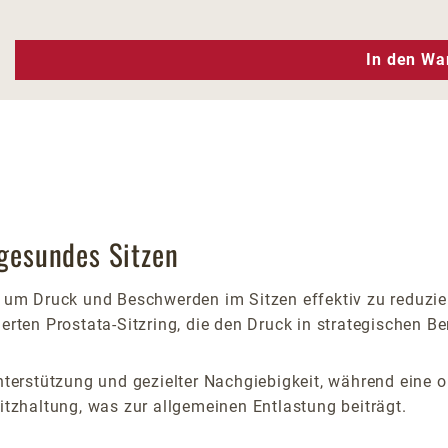
n Wert ein oder benutze die Schaltfläc
In den Wa
 gesundes Sitzen
, um Druck und Beschwerden im Sitzen effektiv zu reduzie
ierten Prostata-Sitzring, die den Druck in strategischen B
 Unterstützung und gezielter Nachgiebigkeit, während eine
Sitzhaltung, was zur allgemeinen Entlastung beiträgt.