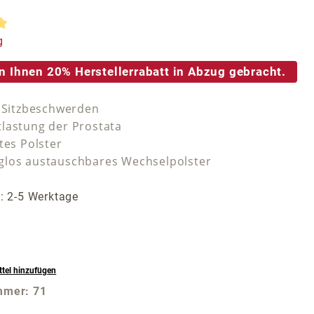
tliche Bewertung von 5 von 5 Sternen
g
n Ihnen 20% Herstellerrabatt in Abzug gebracht.
i Sitzbeschwerden
lastung der Prostata
tes Polster
los austauschbares Wechselpolster
t: 2-5 Werktage
tel hinzufügen
mmer:
71