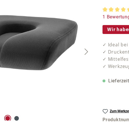
Durchschnit
1 Bewertun
Wir habe
✓ Ideal be
✓ Druckent
✓ Mittelfes
✓ Werkzeug
Lieferzei
Zum Merkzet
Produktnu