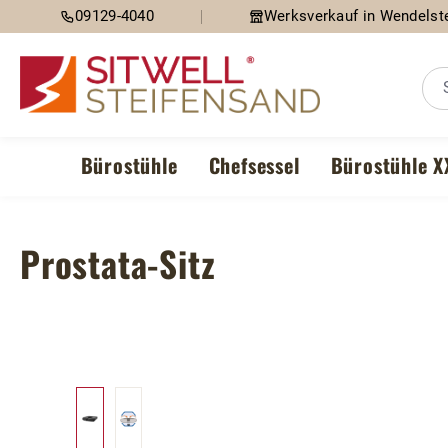
09129-4040
Werksverkauf in Wendelste
m Hauptinhalt springen
Zur Suche springen
Zur Hauptnavigation springen
Bürostühle
Chefsessel
Bürostühle X
Prostata-Sitz
Bildergalerie überspringen