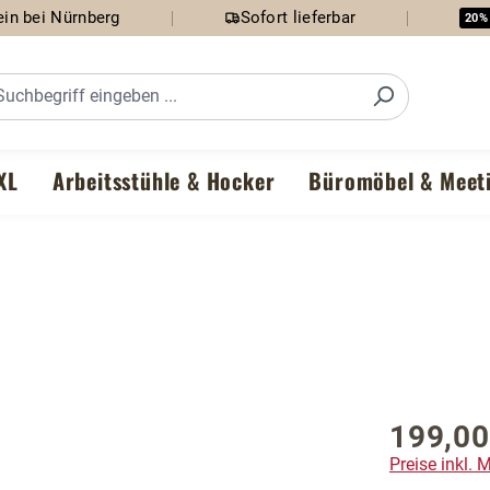
in bei Nürnberg
Sofort lieferbar
20%
XL
Arbeitsstühle & Hocker
Büromöbel & Meet
199,00
Regulärer P
Preise inkl.