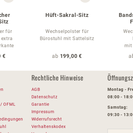
cher
Hüft-Sakral-Sitz
Band
Sitz
F
er für
Wechselpolster für
Wech
 extra
Bürostuhl mit Sattelsitz
rkante
mit
 Preis:
Regulärer Preis:
R
 €
ab
199,00 €
a
Rechtliche Hinweise
Öffnungsz
en
AGB
Montag - Fr
Datenschutz
08:00 - 18:
 / OFML
Garantie
Samstag:
Impressum
09:30 - 13:
edingungen
Widerrufsrecht
uhl
Verhaltenskodex