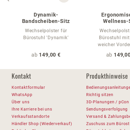
Dynamik-
Ergonomis
Bandscheiben-Sitz
Wellness-
Wechselpolster für
Wechselpolst
Bürostuhl 'Dynamik'
Bürostuhl mit
weicher Vorde
Regulärer Preis:
Regulärer
ab
149,00 €
ab
149,00
Kontakt
Produkthinweise
Kontaktformular
Bedienungsanleitung
WhatsApp
Richtig sitzen
Über uns
3D-Planungen / pCon
Ihre Karriere bei uns
Sendungsverfolgung
Verkaufsstandorte
Versand & Zahlungsb
Händler Shop (Wiederverkauf)
Zuschuss zum Bürost