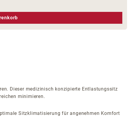
hen um die Anzahl zu erhöhen oder zu r
renkorb
ren. Dieser medizinisch konzipierte Entlastungssitz
ereichen minimieren.
 optimale Sitzklimatisierung für angenehmen Komfort