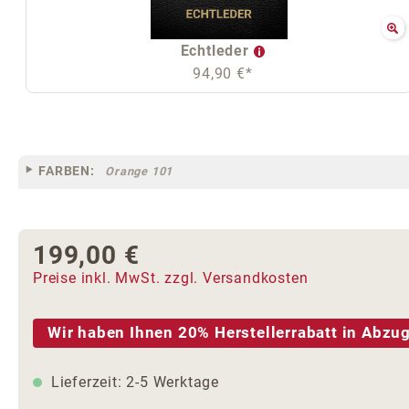
Echtleder
94,90 €*
FARBEN:
Orange 101
199,00 €
Regulärer Preis:
Preise inkl. MwSt. zzgl. Versandkosten
Wir haben Ihnen 20% Herstellerrabatt in Abzug
Lieferzeit: 2-5 Werktage