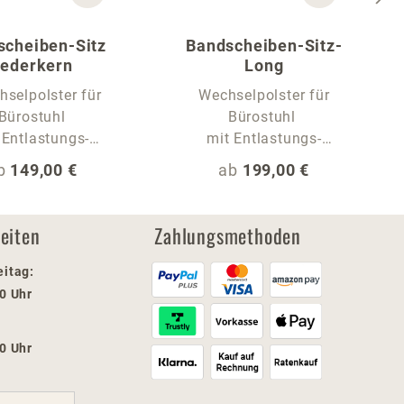
scheiben-Sitz
Bandscheiben-Sitz-
ederkern
Long
selpolster für
Wechselpolster für
Bürostuhl
Bürostuhl
 Entlastungs-
mit Entlastungs-
Sitzwelle
Sitzwelle und extra
egulärer Preis:
Regulärer Preis:
b
149,00 €
ab
199,00 €
langer Sitzfläche
eiten
Zahlungsmethoden
eitag:
00 Uhr
00 Uhr