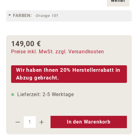
Weiter
FARBEN:
Orange 101
149,00 €
Regulärer Preis:
Preise inkl. MwSt. zzgl. Versandkosten
Wir haben Ihnen 20% Herstellerrabatt in
Abzug gebracht.
Lieferzeit: 2-5 Werktage
Produkt Anzahl: Gib den gewünschten We
In den Warenkorb