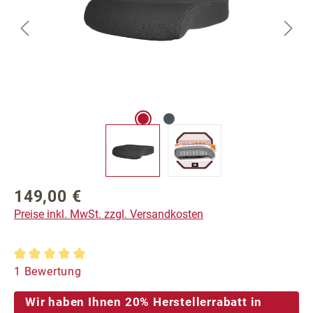
149,00 €
Regulärer Preis:
Preise inkl. MwSt. zzgl. Versandkosten
Durchschnittliche Bewertung von 5 von 5 Sternen
1 Bewertung
Wir haben Ihnen 20% Herstellerrabatt in